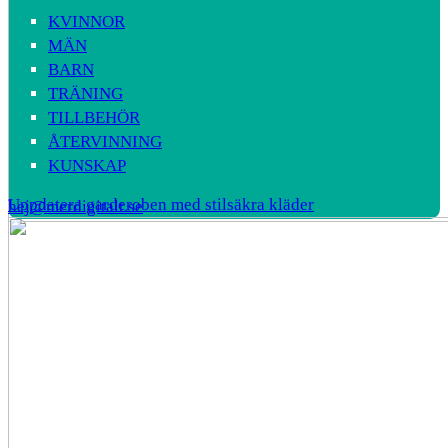
KVINNOR
MÄN
BARN
TRÄNING
TILLBEHÖR
ÅTERVINNING
KUNSKAP
Uppdatera garderoben med stilsäkra kläder
hej@merdigitalt.se