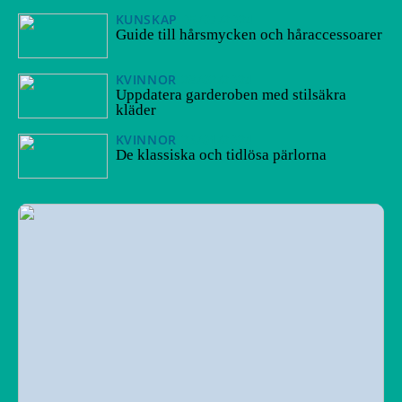
KUNSKAP
05/07/2024
Guide till hårsmycken och håraccessoarer
KVINNOR
28/02/2024
Uppdatera garderoben med stilsäkra
kläder
KVINNOR
23/01/2024
De klassiska och tidlösa pärlorna