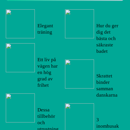
16/09/20
13/08/20
22
22
Elegant
Hur du ger
träning
dig det
bästa och
säkraste
11/09/20
badet
22
Ett liv på
10/08/20
vägen har
22
en hög
Skrattet
grad av
binder
frihet
samman
danskarna
09/09/20
22
05/08/20
Dessa
22
tillbehör
3
och
inomhusak
utrustning