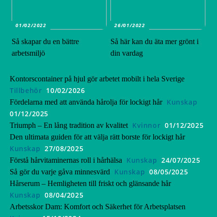
01/02/2022
26/01/2022
Så skapar du en bättre
Så här kan du äta mer grönt i
arbetsmiljö
din vardag
Kontorscontainer på hjul gör arbetet mobilt i hela Sverige
Tillbehör
10/02/2026
Kunskap
Fördelarna med att använda hårolja för lockigt hår
01/12/2025
Kvinnor
01/12/2025
Triumph – En lång tradition av kvalitet
Den ultimata guiden för att välja rätt borste för lockigt hår
Kunskap
27/08/2025
Kunskap
24/07/2025
Förstå hårvitaminernas roll i hårhälsa
Kunskap
08/05/2025
Så gör du varje gåva minnesvärd
Hårserum – Hemligheten till friskt och glänsande hår
Kunskap
08/04/2025
Arbetsskor Dam: Komfort och Säkerhet för Arbetsplatsen