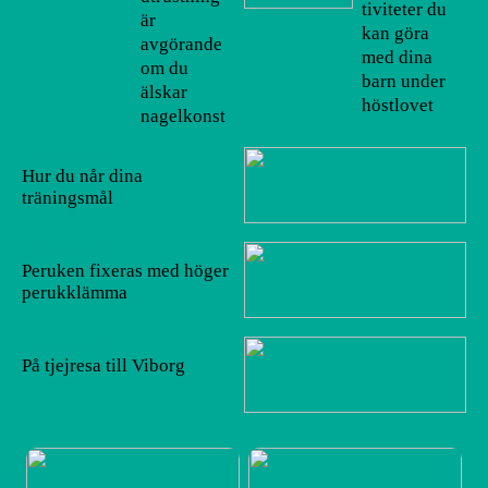
tiviteter du
är
kan göra
avgörande
med dina
om du
barn under
älskar
höstlovet
nagelkonst
22/07/2022
Hur du når dina
träningsmål
22/07/2022
Peruken fixeras med höger
perukklämma
09/07/2022
På tjejresa till Viborg