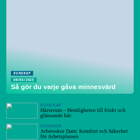
KUNSKAP
08/05/2025
Så gör du varje gåva minnesvärd
KUNSKAP
08/04/2025
Hårserum – Hemligheten till friskt och
glänsande hår
KVINNOR
15/10/2024
Arbetsskor Dam: Komfort och Säkerhet
för Arbetsplatsen