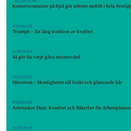
TILLBEHÖR
10/02/2026
Kontorscontainer på hjul gör arbetet mobilt i hela Sverig
KVINNOR
01/12/2025
Triumph – En lång tradition av kvalitet
KUNSKAP
08/05/2025
Så gör du varje gåva minnesvärd
KUNSKAP
08/04/2025
Hårserum – Hemligheten till friskt och glänsande hår
KVINNOR
15/10/2024
Arbetsskor Dam: Komfort och Säkerhet för Arbetsplatsen
KUNSKAP
05/07/2024