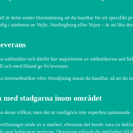
l är detta under förutsättning att du handlar för ett specifikt p
ig i närheten av Vejle, Vordingborg eller Vejen – är att låta dem
leverans
lera nätbutiker och därför har majoriteten av nätbutikerna sett be
ll och med ibland ge fri leverans.
 internetbutiker efter försäljning innan du handlar, så att du inte
a med stadgarna inom området
sa deras villkor, men det är vanligtvis inte superbra spännande.
etföretaget stöds av e-märket, eftersom det borde vara en deklar
la som behärskar reglerna. Dessutom erbjuds du möjlighet till h