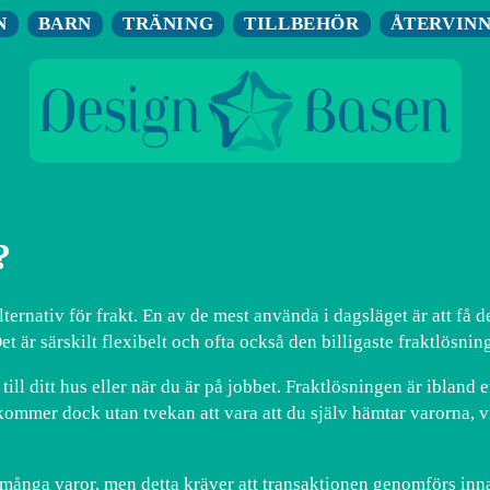
N
BARN
TRÄNING
TILLBEHÖR
ÅTERVIN
?
ternativ för frakt. En av de mest använda i dagsläget är att få det
et är särskilt flexibelt och ofta också den billigaste fraktlösnin
 till ditt hus eller när du är på jobbet. Fraktlösningen är iblan
er dock utan tvekan att vara att du själv hämtar varorna, vil
ånga varor, men detta kräver att transaktionen genomförs innan 