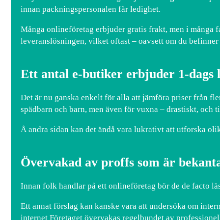
innan packningspersonalen får ledighet.
Många onlineföretag erbjuder gratis frakt, men i många fal
leveranslösningen, vilket oftast – oavsett om du befinner d
Ett antal e-butiker erbjuder 1-dags 
Det är nu ganska enkelt för alla att jämföra priser från f
spädbarn och barn, men även för vuxna – drastiskt, och ti
Å andra sidan kan det ändå vara lukrativt att utforska olika
Övervakad av proffs som är bekant
Innan folk handlar på ett onlineföretag bör de de facto lä
Ett annat förslag kan kanske vara att undersöka om intern
internet Företaget övervakas regelbundet av professionel