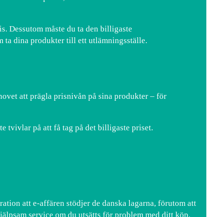
ris. Dessutom måste du ta den billigaste
 ta dina produkter till ett utlämningsställe.
hovet att prägla prisnivån på sina produkter – för
 tvivlar på att få tag på det billigaste priset.
ation att e-affären stödjer de danska lagarna, förutom att
jälpsam service om du utsätts för problem med ditt köp.