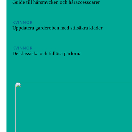
Guide till hårsmycken och håraccessoarer
KVINNOR
28/02/2024
Uppdatera garderoben med stilsäkra kläder
KVINNOR
23/01/2024
De klassiska och tidlösa pärlorna