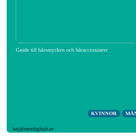
Guide till hårsmycken och håraccessoarer
KVINNOR
MÄ
hej@merdigitalt.se