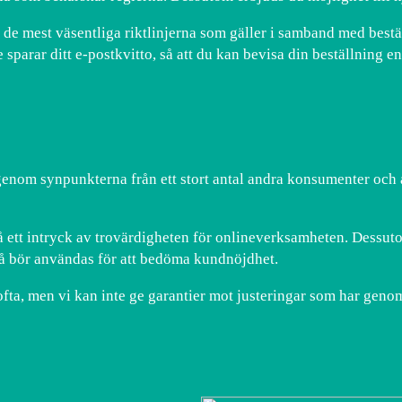
m de mest väsentliga riktlinjerna som gäller i samband med best
 sparar ditt e-postkvitto, så att du kan bevisa din beställning e
 igenom synpunkterna från ett stort antal andra konsumenter och a
ett intryck av trovärdigheten för onlineverksamheten. Dessutom 
så bör användas för att bedöma kundnöjdhet.
fta, men vi kan inte ge garantier mot justeringar som har geno