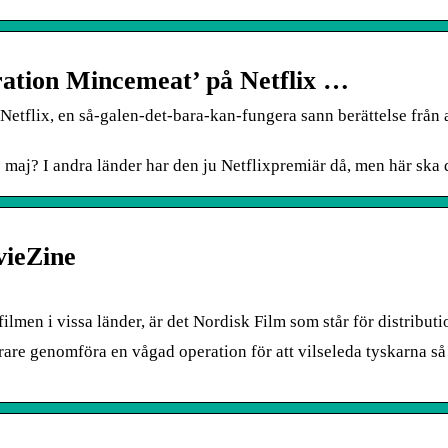
eration Mincemeat’ på Netflix …
Netflix, en så-galen-det-bara-kan-fungera sann berättelse från 
 maj? I andra länder har den ju Netflixpremiär då, men här ska d
vieZine
filmen i vissa länder, är det Nordisk Film som står för distribu
rare genomföra en vågad operation för att vilseleda tyskarna så 