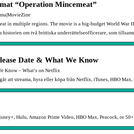
ramat “Operation Mincemeat”
drama|MovieZine
t in multiple regions. The movie is a big-budget World War II 
 historien om två brittiska underrättelseofficerare, som till
Release Date & What We Know
We Know – What’s on Netflix
r att streama, hyra eller köpa från Netflix, iTunes, HBO Max,
Disney+, Hulu, Amazon Prime Video, HBO Max, Peacock, or 50+ 