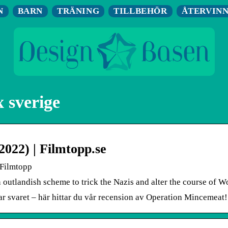
N
BARN
TRÄNING
TILLBEHÖR
ÅTERVIN
 sverige
022) | Filmtopp.se
 Filmtopp
n outlandish scheme to trick the Nazis and alter the course of W
r svaret – här hittar du vår recension av Operation Mincemeat!