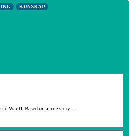
NING
KUNSKAP
orld War II. Based on a true story …