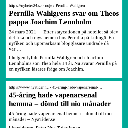
http s://nyheter24.se › noje › Pernilla Wahlgren
Pernilla Wahlgrens svar om Theos
pappa Joachim Lennholm
24 mars 2021 — Efter staycationen på hotellet så blev
det fika och mys hemma hos Pernilla på Lidingö. En
nyfiken och uppmärksam bloggläsare undrade då
var …
I helgen fyllde Pernilla Wahlgren och Joachim
Lennholms son Theo hela 14 år. Nu svarar Pernilla på
en nyfiken läsares fråga om Joachim.
http s://www.nyatider.nu › 45-aring-hade-vapenarsenal-…
45-åring hade vapenarsenal
hemma – dömd till nio månader
45-åring hade vapenarsenal hemma – dömd till nio
månader – NyaTider.se
I korridoren. Foto: Nya Tider Innan …